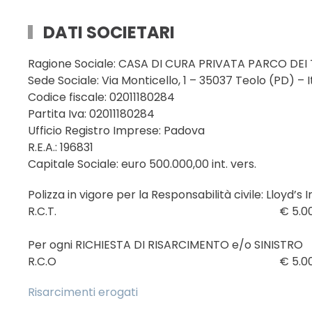
DATI SOCIETARI
Ragione Sociale: CASA DI CURA PRIVATA PARCO DEI T
Sede Sociale: Via Monticello, 1 – 35037 Teolo (PD) – I
Codice fiscale: 02011180284
Partita Iva: 02011180284
Ufficio Registro Imprese: Padova
R.E.A.: 196831
Capitale Sociale: euro 500.000,00 int. vers.
Polizza in vigore per la Responsabilità civile:
Lloyd’s 
R.C.T. € 5.000.0
Per ogni RICHIESTA DI RISARCIMENTO e/o SINISTRO
R.C.O € 5.000.0
Risarcimenti erogati