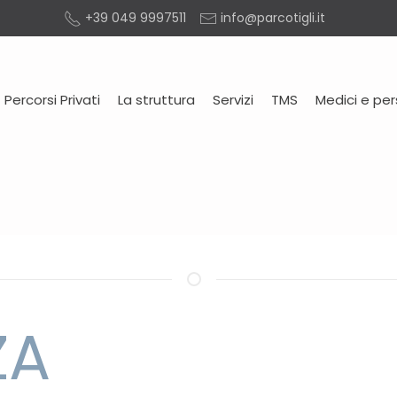
+39 049 9997511
info@parcotigli.it
Percorsi Privati
La struttura
Servizi
TMS
Medici e pe
ZA