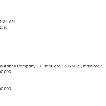
IGLI SRL
talia
Insurance Company S.A..
stipulata il 31.12.2026, massimali:
00
00