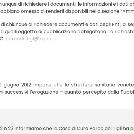
chiunque di richiedere i documenti, le informazioni e i dati c
ui abbiano omesso di renderli disponibili nella sezione “Amm
o di chiunque di richiedere documenti e dati degli Enti, ai sen
o a quelli oggetto di pubblicazione obbligatoria. La richies
EC:
parcodeitigli@nipec.it
 29 giugno 2012 impone che le strutture sanitarie vene
anni successivi l’erogazione – quanto percepito dalla Pubb
012 n 23 informiamo che la Casa di Cura Parco dei Tigli ha 