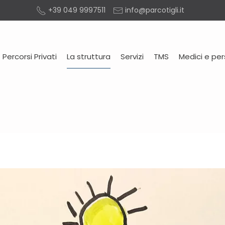
+39 049 9997511
info@parcotigli.it
Percorsi Privati
La struttura
Servizi
TMS
Medici e pe