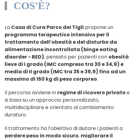
COS'È?
La
Casa di Cura Parco dei Tigli
propone un
programma terapeutico intensivo per il
trattamento dell’obesità e del disturbo da
alimentazione incontrollata (binge eating
disorder - BED)
, pensato per pazienti con
obesità
lieve di I grado (IMC compreso tra 30 e 34,9) e
media di II grado (IMC tra 35 e 39,9) fino ad un
massimo di 150 kg di peso corporeo
.
Il percorso avviene in
regime di ricovero privato
e
si basa su un approccio personalizzato,
multidisciplinare e orientato al cambiamento
duraturo.
Il trattamento ha l’obiettivo di aiutare i pazienti a
perdere peso in modo sicuro
,
migliorare il